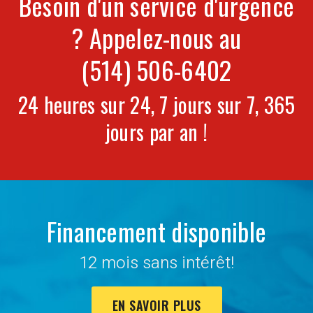
Besoin d'un service d'urgence
? Appelez-nous au
(514) 506-6402
24 heures sur 24, 7 jours sur 7, 365
jours par an !
Financement disponible
12 mois sans intérêt!
EN SAVOIR PLUS