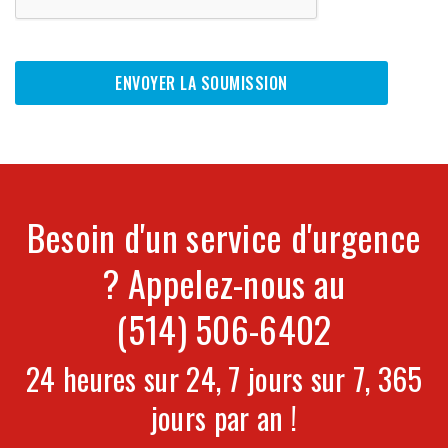
ENVOYER LA SOUMISSION
Besoin d'un service d'urgence
? Appelez-nous au
(514) 506-6402
24 heures sur 24, 7 jours sur 7, 365
jours par an !