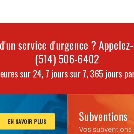
d'un service d'urgence ? Appelez
(514) 506-6402
eures sur 24, 7 jours sur 7, 365 jours par
Subventions
EN SAVOIR PLUS
Vos subventions 