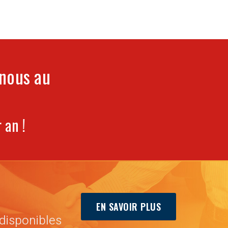
-nous au
 an !
EN SAVOIR PLUS
disponibles