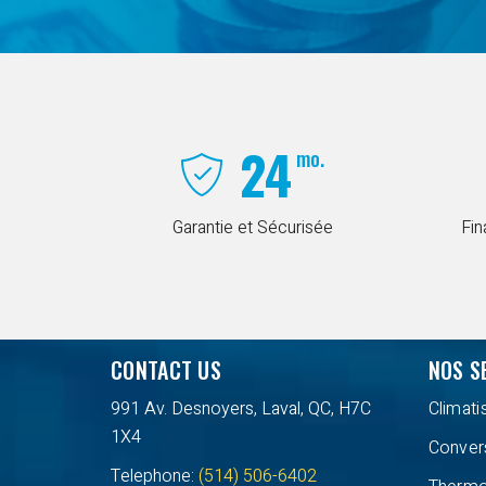
24
mo.
Garantie et Sécurisée
Fi
CONTACT US
NOS S
991 Av. Desnoyers, Laval, QC, H7C
Climati
1X4
Conver
Telephone:
(514) 506-6402