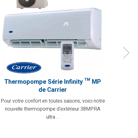
Thermopompe Série Infinity ™ MP
Le P
de Carrier
Smart Sc
Pour votre confort en toutes saisons, voici notre
lifestyl
nouvelle thermopompe d'extérieur 38MPRA
ultra ...