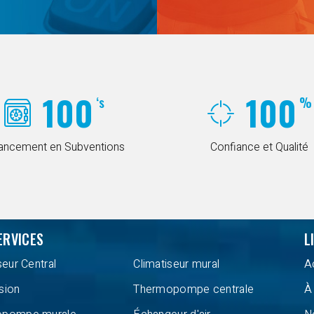
100
100
‘s
%
nancement en Subventions
Confiance et Qualité
ERVICES
L
seur Central
Climatiseur mural
A
sion
Thermopompe centrale
À