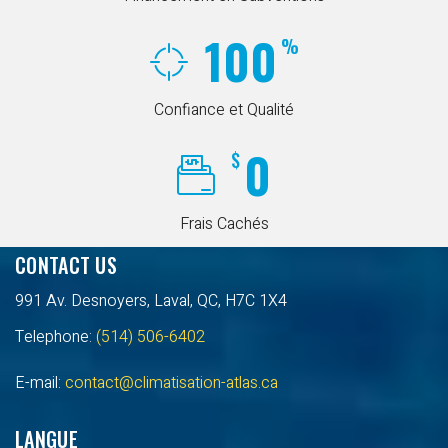
100
%
Confiance et Qualité
0
$
Frais Cachés
CONTACT US
991 Av. Desnoyers, Laval, QC, H7C 1X4
Telephone:
(514) 506-6402
E-mail:
contact@climatisation-atlas.ca
LANGUE