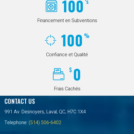
100
‘s
Financement en Subventions
100
%
Confiance et Qualité
0
$
Frais Cachés
CONTACT US
991 Av. Desnoyers, Laval, QC, H7C 1X4
Telephone:
(514) 506-6402