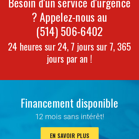
Besoin d'un service d'urgence
? Appelez-nous au
(514) 506-6402
24 heures sur 24, 7 jours sur 7, 365
jours par an !
Financement disponible
12 mois sans intérêt!
EN SAVOIR PLUS