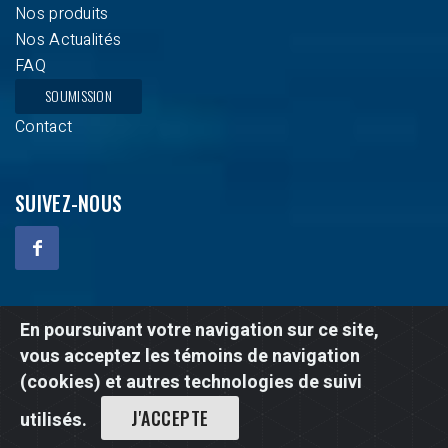
Nos produits
Nos Actualités
FAQ
SOUMISSION
Contact
SUIVEZ-NOUS
En poursuivant votre navigation sur ce site,
Droits d'auteur © 2020 - 2026 Climatisation Atlas. Tous les
vous acceptez les témoins de navigation
droits sont réservés. Création par:
Web-experts
(cookies) et autres technologies de suivi
J'ACCEPTE
utilisés.