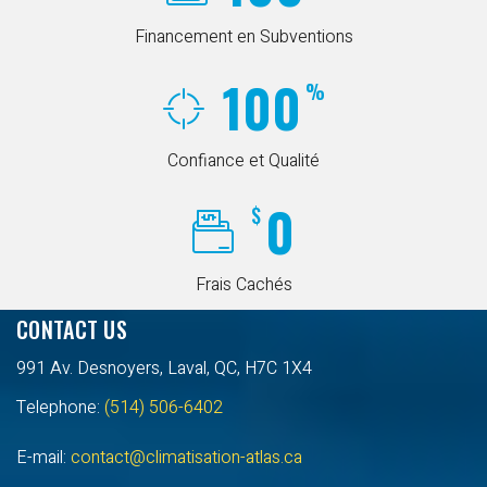
Financement en Subventions
100
%
Confiance et Qualité
0
$
Frais Cachés
CONTACT US
991 Av. Desnoyers, Laval, QC, H7C 1X4
Telephone:
(514) 506-6402
E-mail:
contact@climatisation-atlas.ca