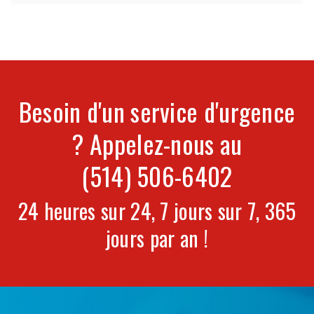
Besoin d'un service d'urgence
? Appelez-nous au
(514) 506-6402
24 heures sur 24, 7 jours sur 7, 365
jours par an !