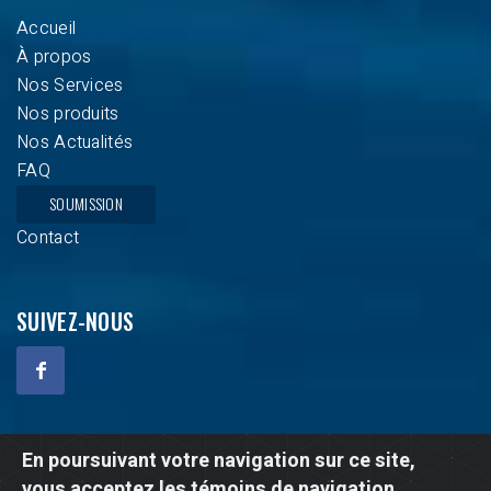
Accueil
À propos
Nos Services
Nos produits
Nos Actualités
FAQ
SOUMISSION
Contact
SUIVEZ-NOUS
En poursuivant votre navigation sur ce site,
Droits d'auteur © 2020 - 2026 Climatisation Atlas. Tous les
vous acceptez les témoins de navigation