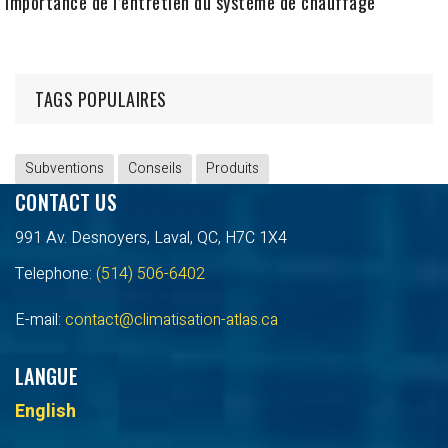
Importance de l’entretien du système de chauffage
TAGS POPULAIRES
Subventions
Conseils
Produits
CONTACT US
991 Av. Desnoyers, Laval, QC, H7C 1X4
Telephone:
(514) 506-6402
E-mail:
contact@climatisation-atlas.ca
LANGUE
English